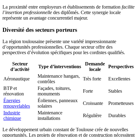
La proximité entre employeurs et établissements de formation
facilite
l’insertion professionnelle
des diplômés. Cette synergie locale
représente un avantage concurrentiel majeur.
Diversité des secteurs porteurs
La région toulousaine présente une variété impressionnante
d’opportunités professionnelles. Chaque secteur offre des
perspectives d’évolution spécifiques pour les cordistes qualifiés.
Secteur
Demande
Type d’interventions
Perspectives
d’activité
locale
Maintenance hangars,
Aéronautique
Très forte
Excellentes
contrôles
BTP et
Façades, toitures,
Forte
Stables
rénovation
monuments
Énergies
Éoliennes, panneaux
Croissante
Prometteuses
renouvelables
solaires
Industrie
Maintenance
Régulière
Durables
chimique
installations
Le développement urbain constant de Toulouse crée de nouvelles
opportunités. Les projets de rénovation et de construction nécessitent