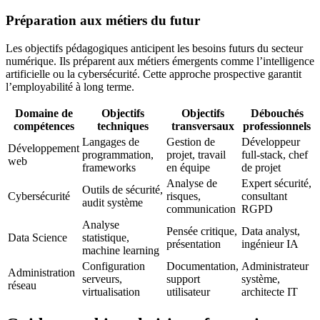
Préparation aux métiers du futur
Les objectifs pédagogiques anticipent les besoins futurs du secteur
numérique. Ils préparent aux métiers émergents comme l’intelligence
artificielle ou la cybersécurité. Cette approche prospective garantit
l’employabilité à long terme.
Domaine de
Objectifs
Objectifs
Débouchés
compétences
techniques
transversaux
professionnels
Langages de
Gestion de
Développeur
Développement
programmation,
projet, travail
full-stack, chef
web
frameworks
en équipe
de projet
Analyse de
Expert sécurité,
Outils de sécurité,
Cybersécurité
risques,
consultant
audit système
communication
RGPD
Analyse
Pensée critique,
Data analyst,
Data Science
statistique,
présentation
ingénieur IA
machine learning
Configuration
Documentation,
Administrateur
Administration
serveurs,
support
système,
réseau
virtualisation
utilisateur
architecte IT