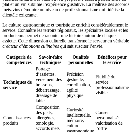
plat et un vin sublime l’expérience gustative. La maîtrise des accords
mets-vins démontre un niveau de professionnalisme qui fidélise la
clientèle exigeante.
La culture gastronomique et touristique enrichit considérablement le
service. Connaître les terroirs régionaux, les spécialités locales et les
producteurs permet de raconter une histoire autour de chaque
assiette. Cette dimension culturelle transforme le serveur en véritable
créateur d’émotions culinaires
qui sait susciter l’envie.
Catégorie de
Savoir-faire
Qualités
Bénéfices pour
compétences
techniques
personnelles
le service
Portage
d’assiettes,
Précision
Fluidité du
versement des
gestuelle,
Techniques de
service,
boissons,
coordination,
service
professionnalisme
débarrassage,
agilité
visible
dressage de
physique
table
Composition
Curiosité
des plats,
Conseil
intellectuelle,
Connaissances
allergènes,
personnalisé,
mémoire,
produits
œnologie,
valorisation de
culture
accords mets-
l’offre
gastronomique