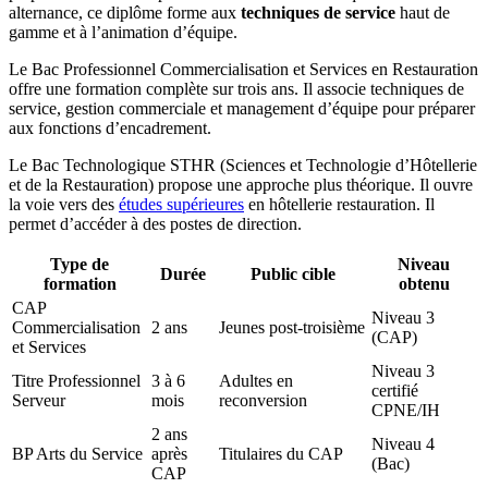
alternance, ce diplôme forme aux
techniques de service
haut de
gamme et à l’animation d’équipe.
Le Bac Professionnel Commercialisation et Services en Restauration
offre une formation complète sur trois ans. Il associe techniques de
service, gestion commerciale et management d’équipe pour préparer
aux fonctions d’encadrement.
Le Bac Technologique STHR (Sciences et Technologie d’Hôtellerie
et de la Restauration) propose une approche plus théorique. Il ouvre
la voie vers des
études supérieures
en hôtellerie restauration. Il
permet d’accéder à des postes de direction.
Type de
Niveau
Durée
Public cible
formation
obtenu
CAP
Niveau 3
Commercialisation
2 ans
Jeunes post-troisième
(CAP)
et Services
Niveau 3
Titre Professionnel
3 à 6
Adultes en
certifié
Serveur
mois
reconversion
CPNE/IH
2 ans
Niveau 4
BP Arts du Service
après
Titulaires du CAP
(Bac)
CAP