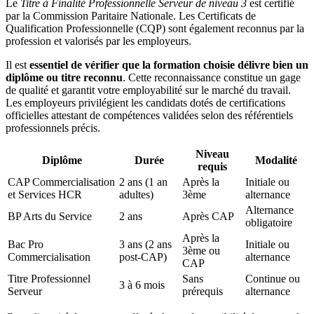
Le
Titre à Finalité Professionnelle Serveur de niveau 3
est certifié
par la Commission Paritaire Nationale. Les Certificats de
Qualification Professionnelle (CQP) sont également reconnus par la
profession et valorisés par les employeurs.
Il est
essentiel de vérifier que la formation choisie délivre bien un
diplôme ou titre reconnu
. Cette reconnaissance constitue un gage
de qualité et garantit votre employabilité sur le marché du travail.
Les employeurs privilégient les candidats dotés de certifications
officielles attestant de compétences validées selon des référentiels
professionnels précis.
Niveau
Diplôme
Durée
Modalité
requis
CAP Commercialisation
2 ans (1 an
Après la
Initiale ou
et Services HCR
adultes)
3ème
alternance
Alternance
BP Arts du Service
2 ans
Après CAP
obligatoire
Après la
Bac Pro
3 ans (2 ans
Initiale ou
3ème ou
Commercialisation
post-CAP)
alternance
CAP
Titre Professionnel
Sans
Continue ou
3 à 6 mois
Serveur
prérequis
alternance