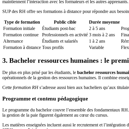
maintiennent l’interaction avec les formateurs et les autres apprenants.
SUP des RH offre ses formations à distance pour répondre aux besoins d
Type de formation
Public cible
Durée moyenne
Formation initiale
Étudiants post-bac
2 à 5 ans
Prog
Formation continue
Professionnels en activité
3 mois à 2 ans
Fina
Alternance
Étudiants et salariés
1 à 2 ans
Rému
Formation à distance
Tous profils
Variable
Flex
3. Bachelor ressources humaines : le premi
De plus en plus prisé par les étudiants, le
bachelor ressources huma
opérationnels de la gestion des ressources humaines. Il combine enseig
Cette
formation RH
s’adresse aussi bien aux bacheliers qu’aux titulai
Programme et contenu pédagogique
Le programme du bachelor couvre l’ensemble des fondamentaux RH. Les é
la gestion de la paie figurent également au cœur du cursus.
Les matières enseignées incluent aussi le recrutement et l’intégration