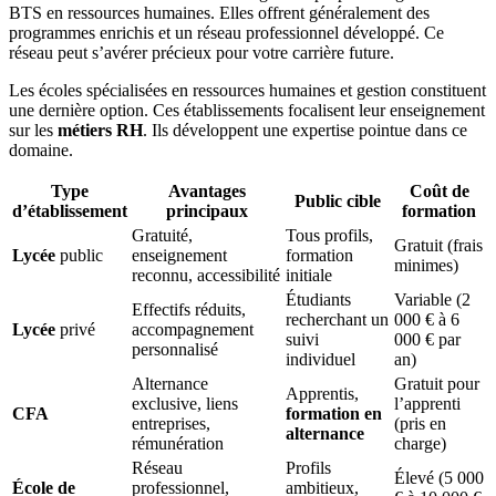
BTS en ressources humaines. Elles offrent généralement des
programmes enrichis et un réseau professionnel développé. Ce
réseau peut s’avérer précieux pour votre carrière future.
Les écoles spécialisées en ressources humaines et gestion constituent
une dernière option. Ces établissements focalisent leur enseignement
sur les
métiers RH
. Ils développent une expertise pointue dans ce
domaine.
Type
Avantages
Coût de
Public cible
d’établissement
principaux
formation
Gratuité,
Tous profils,
Gratuit (frais
Lycée
public
enseignement
formation
minimes)
reconnu, accessibilité
initiale
Étudiants
Variable (2
Effectifs réduits,
recherchant un
000 € à 6
Lycée
privé
accompagnement
suivi
000 € par
personnalisé
individuel
an)
Alternance
Gratuit pour
Apprentis,
exclusive, liens
l’apprenti
CFA
formation en
entreprises,
(pris en
alternance
rémunération
charge)
Réseau
Profils
Élevé (5 000
École de
professionnel,
ambitieux,