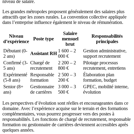
niveau de salaire.
Les grandes métropoles proposent généralement des salaires plus
attractifs que les zones rurales. La convention collective appliquée
dans l’entreprise influence également le niveau de rémunération.
Salaire
Niveau
Responsabilités
Poste type
mensuel
d’expérience
principales
brut
Débutant (0-
1 600 – 2
Gestion administrative,
Assistant RH
2 ans)
000 €
support recrutement
Confirmé (3-
Chargé de
2 200 – 2
Pilotage processus
5 ans)
recrutement
800 €
recrutement, entretiens
Expérimenté
Responsable
2 500 – 3
Élaboration plan
(5-8 ans)
formation
200 €
formation, budget
Senior (8+
Gestionnaire
3 000 – 3
GPEC, mobilité interne,
ans)
de carrières
500 €
évolution
Les perspectives d’évolution sont réelles et encourageantes dans ce
domaine. Avec l’expérience acquise sur le terrain et des formations
complémentaires, vous pourrez progresser vers des postes à
responsabilités. Les fonctions de chargé de recrutement, responsable
formation ou gestionnaire de carrières deviennent accessibles après
quelques années.