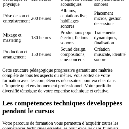
physique
acoustiques
sonores
Albums,
Placement
Prise de son et
captations live,
200 heures
micros, gestion
enregistrement
habillages
de sessions
sonores
Productions pop/
Traitements
Mixage et
180 heures
électro, fictions
dynamiques,
mastering
sonores
finalisation
Sound design,
Création
Production et
150 heures
compositions,
musicale, identité
arrangement
ciné-concerts
sonore
Cette structure pédagogique progressive garantit une maîtrise
complète de tous les aspects du métier. Vous sortez de votre
formation avec les compétences nécessaires pour exceller dans
n’importe quel environnement professionnel. Votre portfolio
diversifié témoigne de votre expertise technique et créative.
Les compétences techniques développées
pendant le cursus
Votre parcours de formation vous permettra d’acquérir toutes les
compétences techniques essentielles pour exceller dans l’univers