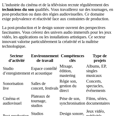
L’industrie du cinéma et de la télévision recrute régulièrement des
techniciens du son
qualifiés. Vous travaillerez sur des tournages, en
post-production ou dans des régies audiovisuelles. Ce domaine
exige polyvalence et réactivité face aux contraintes de production.
La post-production et le design sonore ouvrent des perspectives
fascinantes. Vous créerez des univers audio immersifs pour les jeux
vidéo, les applications ou les installations artistiques. Ce secteur
innovant valorise particulièrement la créativité et la maîtrise
technologique.
Secteur
Environnement
Compétences
Type de
d’activité
de travail
clés
projets
Mixage,
Albums, EP,
Studio
Espace contrôlé
édition,
singles
d’enregistrement
et acoustique
mastering
musicaux
Régie son,
Concerts,
Sonorisation
Salles de
gestion du
spectacles,
live
concert, festivals
direct
événements
Plateaux de
Cinéma et
Prise de son,
Films, séries,
tournage,
audiovisuel
synchronisation
documentaires
studios
Jeux vidéo,
Studios
Design sonore,
Post-production
publicités,