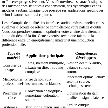
maîtriserez progressivement. Vous découvrirez les caractéristiques
des microphones statiques à condensateur, des dynamiques et des
modèles à ruban. Chaque type possède ses applications spécifiques
selon la source sonore à capturer.
Les préamplis de qualité, les interfaces audio professionnelles et les
systèmes d’écoute de référence compléteront votre palette d’outils.
Vous comprendrez comment optimiser votre chaîne de traitement
audio du début à la fin. Cette expertise technique fait toute la
différence entre un enregistrement amateur et une production
professionnelle.
Type de
Compétences
Applications principales
matériel
développées
Enregistrement multipiste,
Gestion des flux audio,
Consoles de
mixage en direct, routing
balance sonore,
mixage
complexe
automation
Placement optimal, choix
Microphones
Prise de son voix,
selon la source,
professionnels
instruments, ambiances
techniques stéréo
Conversion analogique-
Préamplis et
Optimisation du gain,
numérique, coloration
interfaces
qualité du signal, latence
sonore
Écoute critique,
Systèmes
Monitoring précis, analyse