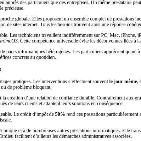
n auprès des particuliers que des entreprises. Un même prestataire peut 
le précieuse.
approche globale. Elles proposent un ensemble complet de prestations in
on de sites internet. Tous les besoins trouvent ainsi une réponse cohéren
ble. Les techniciens travaillent indifféremment sur PC, Mac, iPhone, iPa
ChromeOS
. Cette compétence universelle évite les déconvenues liées à la 
on de parcs informatiques hétérogènes. Les particuliers apprécient quant à
néfices concrets au quotidien.
s
tages pratiques. Les interventions s’effectuent souvent
le jour même
, 
te ou de problème bloquant.
la création d’une relation de confiance durable. Contrairement aux gran
ues de leurs clients et adaptent leurs solutions en conséquence.
geable. Le crédit d’impôt de
50%
rend ces prestations particulièrement 
iscale.
technique et à de nombreuses autres prestations informatiques. Elle tr
rdieu facilitent d’ailleurs les démarches administratives associées.