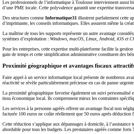
Les professionnels de l’informatique à Toulouse interviennent aussi bie
d’une PME locale. Cette polyvalence garantit une expertise transversa
Des structures comme
Informatique31
illustrent parfaitement cette 
d’imprimante, les conseils informatiques. Elles assurent même la créati
La maîtrise de tous les supports représente un autre avantage considéra
systèmes d’exploitation :
Windows, macOS, Linux, Android, iOS et 
Pour les entreprises, cette expertise multi-plateforme facilite la gesti
gain de temps et cette simplification administrative constituent des bé
Proximité géographique et avantages fiscaux attractif
Faire appel à un service informatique local présente de nombreux avan
réactivité se révèle particulièrement précieuse en cas de panne urgen
La proximité géographique favorise également un suivi personnalisé et 
tissu économique local. Ils comprennent mieux les contraintes spécifiq
Les services à la personne agréés offrent un avantage fiscal non négli
facturée 100 euros ne coûte réellement que 50 euros après déduction f
Cette réduction s’applique aux dépannages à domicile, à l’assistance 
abordable pour tous les budgets. Les prestataires agréés comme Joris Ta