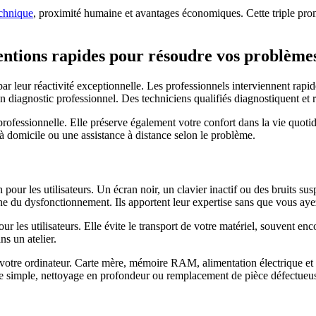
echnique
, proximité humaine et avantages économiques. Cette triple prome
entions rapides pour résoudre vos problème
par leur réactivité exceptionnelle. Les professionnels interviennent rap
 diagnostic professionnel. Des techniciens qualifiés diagnostiquent et ré
é professionnelle. Elle préserve également votre confort dans la vie quot
 à domicile ou une assistance à distance selon le problème.
pour les utilisateurs. Un écran noir, un clavier inactif ou des bruits su
ine du dysfonctionnement. Ils apportent leur expertise sans que vous ay
r les utilisateurs. Elle évite le transport de votre matériel, souvent e
ns un atelier.
re ordinateur. Carte mère, mémoire RAM, alimentation électrique et co
ge simple, nettoyage en profondeur ou remplacement de pièce défectueus