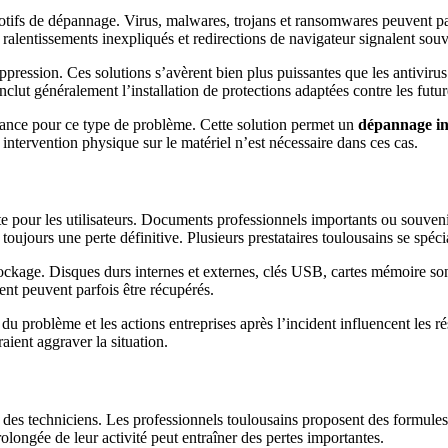
motifs de dépannage. Virus, malwares, trojans et ransomwares peuvent 
 ralentissements inexpliqués et redirections de navigateur signalent souv
suppression. Ces solutions s’avèrent bien plus puissantes que les antiviru
inclut généralement l’installation de protections adaptées contre les futur
ance pour ce type de problème. Cette solution permet un
dépannage in
intervention physique sur le matériel n’est nécessaire dans ces cas.
nte pour les utilisateurs. Documents professionnels importants ou souve
toujours une perte définitive. Plusieurs prestataires toulousains se spéci
ockage. Disques durs internes et externes, clés USB, cartes mémoire sont 
t peuvent parfois être récupérés.
du problème et les actions entreprises après l’incident influencent les r
aient aggraver la situation.
rt des techniciens. Les professionnels toulousains proposent des formules 
olongée de leur activité peut entraîner des pertes importantes.