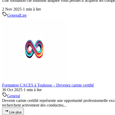
Une formation cse toulouse adaptée vous permet d’acquérir les compét
2 Nov 2025
·
1 min à lire
General
Lire
Formation CACES à Toulouse – Devenez cariste certifié
30 Oct 2025
·
1 min à lire
General
Devenir cariste certifié représente une opportunité professionnelle exce
recherchent activement des conducteu...
Lire plus